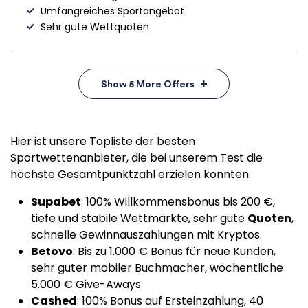
Umfangreiches Sportangebot
Sehr gute Wettquoten
+
Show
5
More Offers
Hier ist unsere Topliste der besten
Sportwettenanbieter, die bei unserem Test die
höchste Gesamtpunktzahl erzielen konnten.
Supabet
: 100% Willkommensbonus bis 200 €,
tiefe und stabile Wettmärkte, sehr gute
Quoten
,
schnelle Gewinnauszahlungen mit Kryptos.
Betovo
: Bis zu 1.000 € Bonus für neue Kunden,
sehr guter mobiler Buchmacher, wöchentliche
5.000 € Give-Aways
Cashed
: 100% Bonus auf Ersteinzahlung, 40