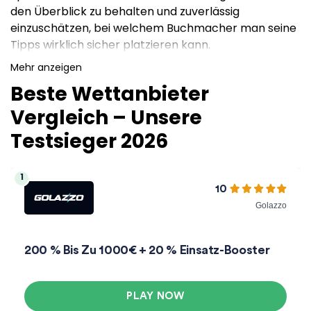
den Überblick zu behalten und zuverlässig
einzuschätzen, bei welchem Buchmacher man seine
Tipps wirklich sicher platzieren kann.
Mehr anzeigen
Beste Wettanbieter
Vergleich – Unsere
Testsieger 2026
10
Golazzo
200 % Bis Zu 1000€ + 20 % Einsatz-Booster
PLAY NOW