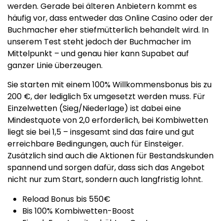
werden. Gerade bei älteren Anbietern kommt es
häufig vor, dass entweder das Online Casino oder der
Buchmacher eher stiefmütterlich behandelt wird. In
unserem Test steht jedoch der Buchmacher im
Mittelpunkt – und genau hier kann Supabet auf
ganzer Linie überzeugen.
Sie starten mit einem 100% Willkommensbonus bis zu
200 €, der lediglich 5x umgesetzt werden muss. Für
Einzelwetten (Sieg/Niederlage) ist dabei eine
Mindestquote von 2,0 erforderlich, bei Kombiwetten
liegt sie bei 1,5 – insgesamt sind das faire und gut
erreichbare Bedingungen, auch für Einsteiger.
Zusätzlich sind auch die Aktionen für Bestandskunden
spannend und sorgen dafür, dass sich das Angebot
nicht nur zum Start, sondern auch langfristig lohnt.
Reload Bonus bis 550€
Bis 100% Kombiwetten-Boost