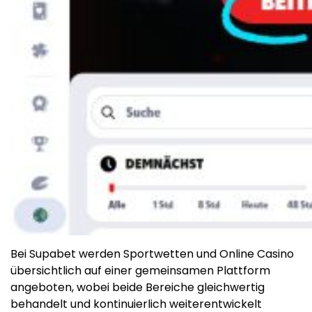
Bei Supabet werden Sportwetten und Online Casino
übersichtlich auf einer gemeinsamen Plattform
angeboten, wobei beide Bereiche gleichwertig
behandelt und kontinuierlich weiterentwickelt