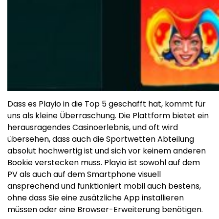
Dass es Playio in die Top 5 geschafft hat, kommt für
uns als kleine Überraschung. Die Plattform bietet ein
herausragendes Casinoerlebnis, und oft wird
übersehen, dass auch die Sportwetten Abteilung
absolut hochwertig ist und sich vor keinem anderen
Bookie verstecken muss. Playio ist sowohl auf dem
PV als auch auf dem Smartphone visuell
ansprechend und funktioniert mobil auch bestens,
ohne dass Sie eine zusätzliche App installieren
müssen oder eine Browser-Erweiterung benötigen.