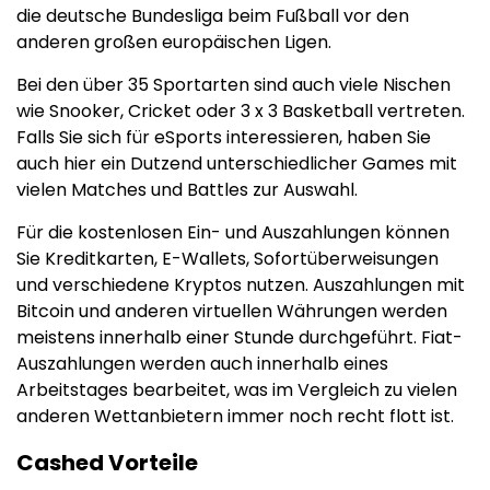
die deutsche Bundesliga beim Fußball vor den
anderen großen europäischen Ligen.
Bei den über 35 Sportarten sind auch viele Nischen
wie Snooker, Cricket oder 3 x 3 Basketball vertreten.
Falls Sie sich für eSports interessieren, haben Sie
auch hier ein Dutzend unterschiedlicher Games mit
vielen Matches und Battles zur Auswahl.
Für die kostenlosen Ein- und Auszahlungen können
Sie Kreditkarten, E-Wallets, Sofortüberweisungen
und verschiedene Kryptos nutzen. Auszahlungen mit
Bitcoin und anderen virtuellen Währungen werden
meistens innerhalb einer Stunde durchgeführt. Fiat-
Auszahlungen werden auch innerhalb eines
Arbeitstages bearbeitet, was im Vergleich zu vielen
anderen Wettanbietern immer noch recht flott ist.
Cashed Vorteile