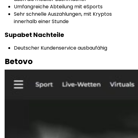
Umfangreiche Abteilung mit eSports
Sehr schnelle Auszahlungen, mit Kryptos
innerhalb einer Stunde
Supabet Nachteile
Deutscher Kundenservice ausbaufähig
Betovo