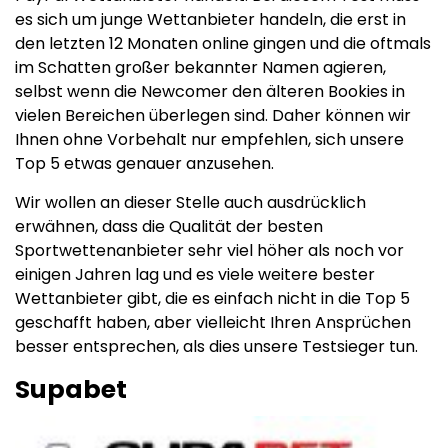
es sich um junge Wettanbieter handeln, die erst in
den letzten 12 Monaten online gingen und die oftmals
im Schatten großer bekannter Namen agieren,
selbst wenn die Newcomer den älteren Bookies in
vielen Bereichen überlegen sind. Daher können wir
Ihnen ohne Vorbehalt nur empfehlen, sich unsere
Top 5 etwas genauer anzusehen.
Wir wollen an dieser Stelle auch ausdrücklich
erwähnen, dass die Qualität der besten
Sportwettenanbieter sehr viel höher als noch vor
einigen Jahren lag und es viele weitere bester
Wettanbieter gibt, die es einfach nicht in die Top 5
geschafft haben, aber vielleicht Ihren Ansprüchen
besser entsprechen, als dies unsere Testsieger tun.
Supabet